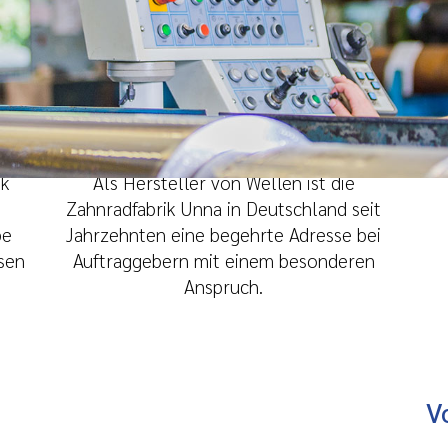
Auf Wellenlänge – mit
rn
unseren Kunden
ik
Als Hersteller von Wellen ist die
Zahnradfabrik Unna in Deutschland seit
be
Jahrzehnten eine begehrte Adresse bei
äsen
Auftraggebern mit einem besonderen
Anspruch.
V