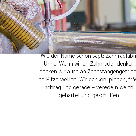
Fest verzahnt – mit
begeisterten Auftraggebe
Wie der Name schon sagt: Zahnradfabr
Unna. Wenn wir an Zahnräder denken,
denken wir auch an Zahnstangengetrie
und Ritzelwellen. Wir denken, planen, fr
schräg und gerade – veredeln weich,
gehärtet und geschliffen.